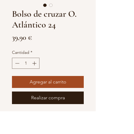
Bolso de cruzar O.
Atlántico 24
Precio
39,90 €
Cantidad
*
Agregar al carrito
Realizar compra
Bolso de cruzar , fabricado en tela ,
polipiel y cuero. Correas regulables
en dos colores. Asas en cuero de
curtición vegetal. Bolsillo interior y