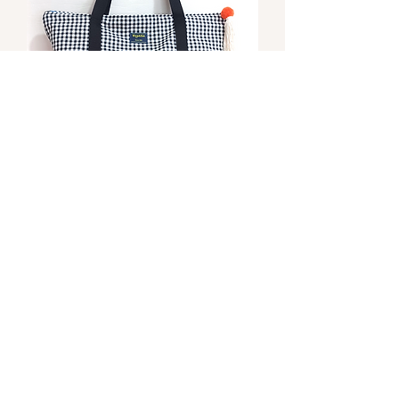
DANA Bag 01
Precio
43,90 €
Suscríbete para recibir novedades y
ofertas!
Suscribirse