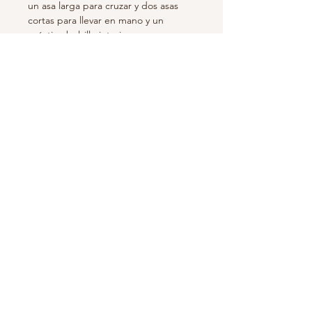
un asa larga para cruzar y dos asas
cortas para llevar en mano y un
práctico bolsillo interior.
Dimensiones aprox. 30x 38 cm.
Elaboración y distribución 100%
española
Recomendaciones de lavado:
Recomendamos lavar en frío y no usar
secadora
Suscríbete para recibir novedades y
ofertas!
Suscribirse