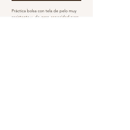
Práctica bolsa con tela de pelo muy
resistente y de gran capacidad para
llevar todo lo que quieras. Bolsillo
interior y exterior y forro estampado.
Cierre con clip y asas de alta
resistencia.
Medidas aproximadas 38 x 40 cm.
Fabricación y distribución 100%
española
Suscríbete para recibir novedades y
ofertas!
Suscribirse