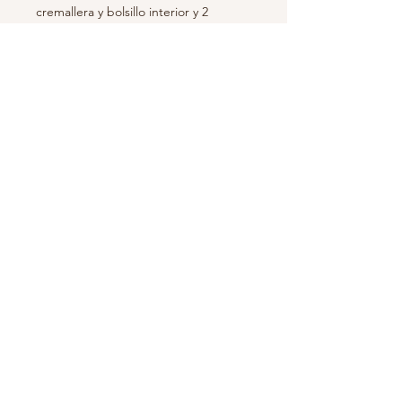
cremallera y bolsillo interior y 2
bolsillos exteriores, uno delantero y
otro trasero.
Medidas aproximadas 53cm. x 34cm.
x 12c.
Fabricación y distribución 100% en
España.
Suscríbete para recibir novedades y
ofertas!
Suscribirse