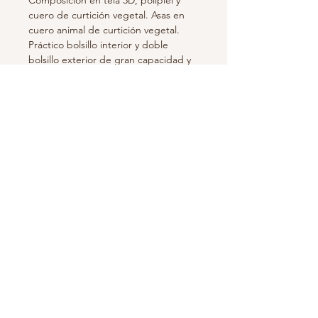
Composición en tela 3D, polipiel y
cuero de curtición vegetal. Asas en
cuero animal de curtición vegetal.
Práctico bolsillo interior y doble
bolsillo exterior de gran capacidad y
bolsillo trasero de seguridad
tambiénde alta capacidad..
Correas de alta resistencia en dos
colores y regulables.
Medidas aprox. 38cm. x 32cm.
Forro interior estampado.
100% fabricación y distribución en
España.
Suscríbete para recibir novedades y
ofertas!