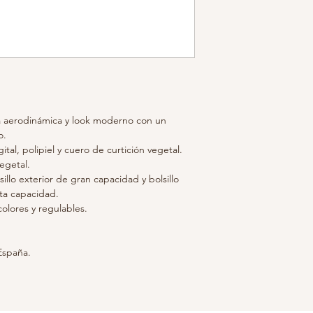
a aerodinámica y look moderno con un
o.
ital, polipiel y cuero de curtición vegetal.
egetal.
lsillo exterior de gran capacidad y bolsillo
ta capacidad.
colores y regulables.
España.